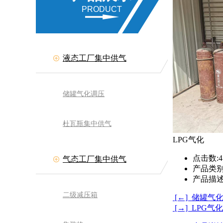
PRODUCT
液态工厂集中供气
储罐气化调压
杜瓦瓶集中供气
LPG气化
点击数:
4
气态工厂集中供气
产品类别
产品描述
二级减压箱
[←] 储罐气
[→] LPG气化