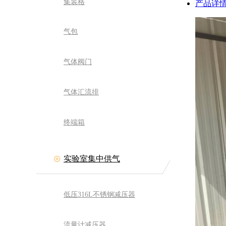
集装格
产品详
气包
气体阀门
气体汇流排
终端箱
实验室集中供气
低压316L不锈钢减压器
流量计减压器