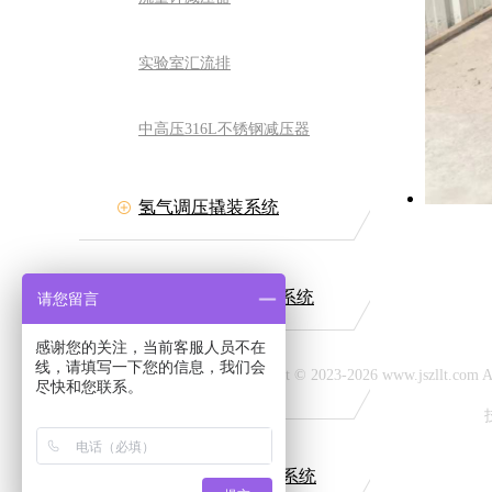
实验室汇流排
中高压316L不锈钢减压器
氢气调压撬装系统
力流体装备有限公司
网址:www.jszllt.com
511-84511708
普通燃气调压撬装系统
请您留言
：丹阳市延陵古镇
感谢您的关注，当前客服人员不在
线，请填写一下您的信息，我们会
Copyright © 2023-2026 www.jszllt.c
CNG调压撬装系统
尽快和您联系。
LNG气化调压撬装系统