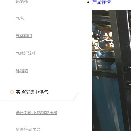
集装格
产品详情
气包
气体阀门
气体汇流排
终端箱
实验室集中供气
低压316L不锈钢减压器
流量计减压器