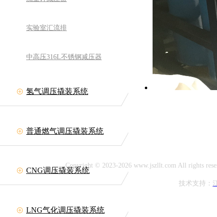
实验室汇流排
中高压316L不锈钢减压器
氢气调压撬装系统
备有限公司
网址:www.jszllt.com
11708
普通燃气调压撬装系统
延陵古镇
Copyright © 2023-2026 www.jszllt.com All rig
CNG调压撬装系统
技术支持：
LNG气化调压撬装系统