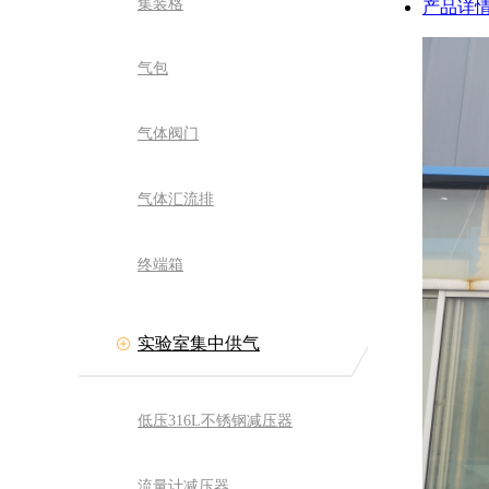
集装格
产品详
气包
气体阀门
气体汇流排
终端箱
实验室集中供气
低压316L不锈钢减压器
流量计减压器