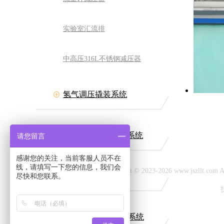
实验室汇流排
中高压316L不锈钢减压器
氢气调压撬装系统
力流体装备有限公司
网址:www.jszllt.com
511-84511708
普通燃气调压撬装系统
请您留言
：丹阳市延陵古镇
感谢您的关注，当前客服人员不在
线，请填写一下您的信息，我们会
Copyright © 2023-2026 www.jszllt.c
CNG调压撬装系统
尽快和您联系。
LNG气化调压撬装系统