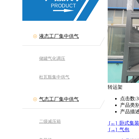
PRODUCT
液态工厂集中供气
储罐气化调压
杜瓦瓶集中供气
转运架
点击数:
3
气态工厂集中供气
产品类别
产品描述
二级减压箱
[←] 卧式集
[→] 气包