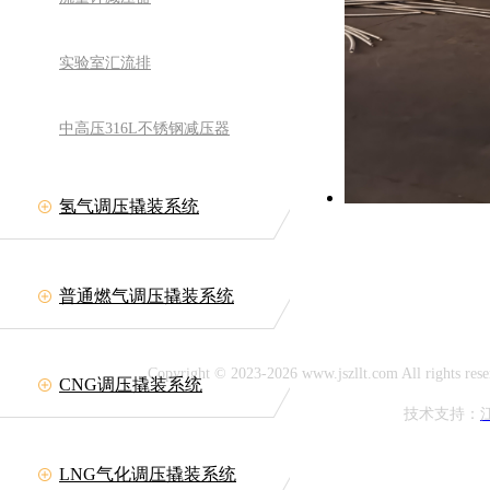
实验室汇流排
中高压316L不锈钢减压器
氢气调压撬装系统
备有限公司
网址:www.jszllt.com
11708
普通燃气调压撬装系统
延陵古镇
Copyright © 2023-2026 www.jszllt.com All rig
CNG调压撬装系统
技术支持：
LNG气化调压撬装系统