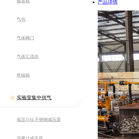
集装格
产品详情
气包
气体阀门
气体汇流排
终端箱
实验室集中供气
低压316L不锈钢减压器
流量计减压器