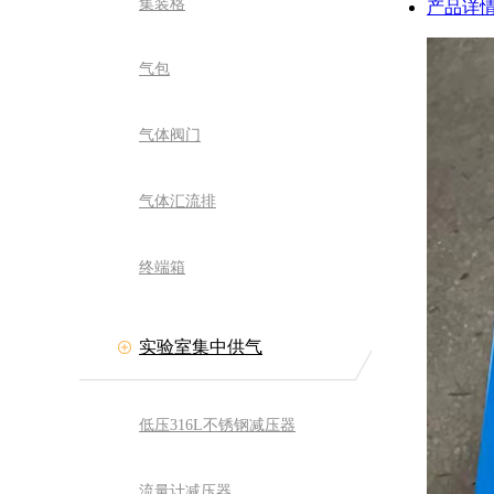
集装格
产品详
气包
气体阀门
气体汇流排
终端箱
实验室集中供气
低压316L不锈钢减压器
流量计减压器