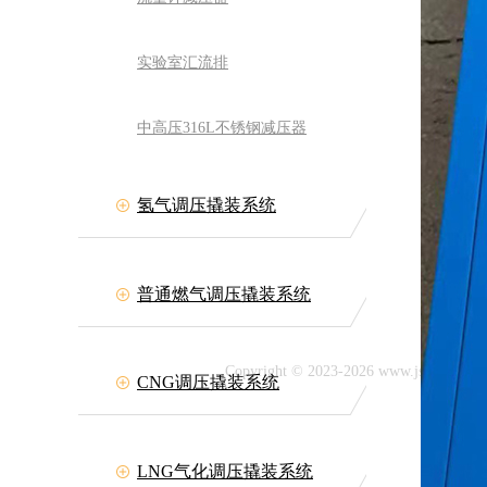
实验室汇流排
中高压316L不锈钢减压器
氢气调压撬装系统
力流体装备有限公司
网址:www.jszllt.com
511-84511708
普通燃气调压撬装系统
：丹阳市延陵古镇
Copyright © 2023-2026 www.jszllt.c
CNG调压撬装系统
LNG气化调压撬装系统