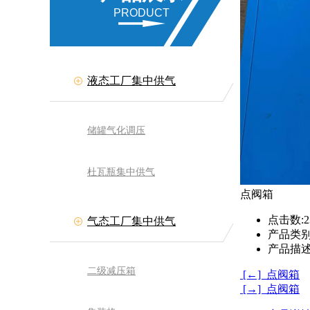
PRODUCT
液态工厂集中供气
储罐气化调压
杜瓦瓶集中供气
点阀箱
点击数:
2
气态工厂集中供气
产品类别
产品描述
二级减压箱
[←] 点阀箱
[→] 点阀箱