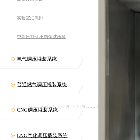
实验室汇流排
中高压316L不锈钢减压器
氢气调压撬装系统
备有限公司
网址:www.jszllt.com
11708
普通燃气调压撬装系统
延陵古镇
Copyright © 2023-2026 www.jszllt.com All rig
CNG调压撬装系统
技术支持：
LNG气化调压撬装系统