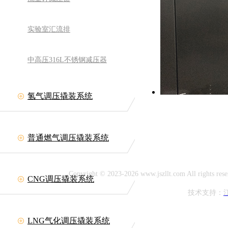
实验室汇流排
中高压316L不锈钢减压器
氢气调压撬装系统
备有限公司
网址:www.jszllt.com
11708
普通燃气调压撬装系统
延陵古镇
Copyright © 2023-2026 www.jszllt.com All rig
CNG调压撬装系统
技术支持：
LNG气化调压撬装系统