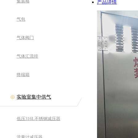
集装格
产品详情
气包
气体阀门
气体汇流排
终端箱
实验室集中供气
低压316L不锈钢减压器
流量计减压器