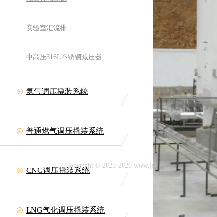
实验室汇流排
中高压316L不锈钢减压器
氢气调压撬装系统
备有限公司
网址:www.jszllt.com
11708
普通燃气调压撬装系统
延陵古镇
Copyright © 2023-2026 www.jszllt.com All rig
CNG调压撬装系统
技术支持：
LNG气化调压撬装系统