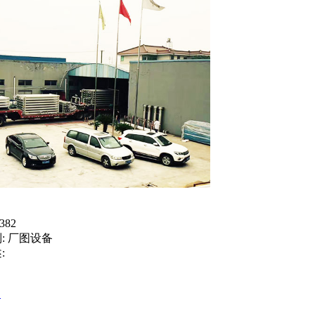
382
:
厂图设备
:
装