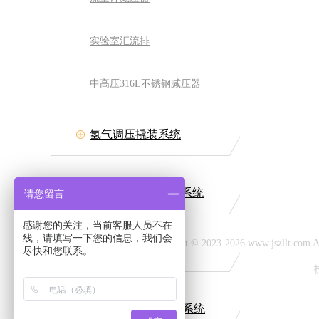
实验室汇流排
中高压316L不锈钢减压器
氢气调压撬装系统
力流体装备有限公司
网址:www.jszllt.com
511-84511708
普通燃气调压撬装系统
请您留言
：丹阳市延陵古镇
感谢您的关注，当前客服人员不在
线，请填写一下您的信息，我们会
Copyright © 2023-2026 www.jszllt.c
CNG调压撬装系统
尽快和您联系。
LNG气化调压撬装系统