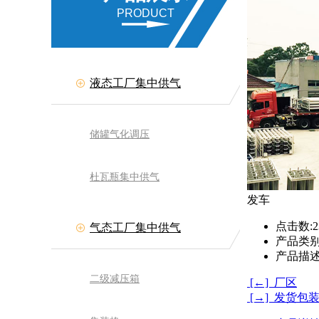
PRODUCT
液态工厂集中供气
储罐气化调压
杜瓦瓶集中供气
发车
点击数:
2
气态工厂集中供气
产品类别
产品描述
二级减压箱
[←] 厂区
[→] 发货包