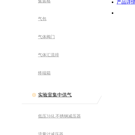
集装格
产品详
气包
气体阀门
气体汇流排
终端箱
实验室集中供气
低压316L不锈钢减压器
流量计减压器