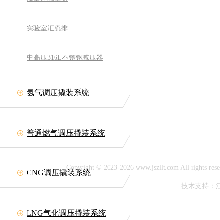
实验室汇流排
中高压316L不锈钢减压器
氢气调压撬装系统
备有限公司
网址:www.jszllt.com
11708
普通燃气调压撬装系统
延陵古镇
Copyright © 2023-2026 www.jszllt.com All rig
CNG调压撬装系统
技术支持：
LNG气化调压撬装系统