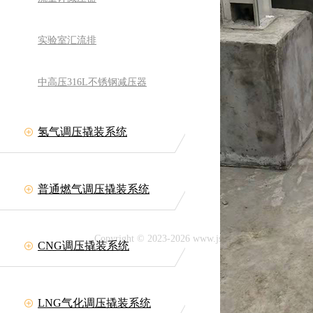
实验室汇流排
中高压316L不锈钢减压器
氢气调压撬装系统
备有限公司
网址:www.jszllt.com
11708
普通燃气调压撬装系统
延陵古镇
Copyright © 2023-2026 www.jszllt.com All rig
CNG调压撬装系统
技术支持：
LNG气化调压撬装系统