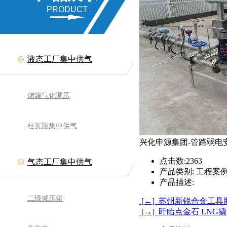
PRODUCT
液态工厂集中供气
储罐气化调压
杜瓦瓶集中供气
兴化申源集团-管路弱电
点击数:
2363
气态工厂集中供气
产品类别:
工程案
产品描述:
二级减压箱
[←] 苏州新锐合金工
[→] 盱眙点金石 LNG