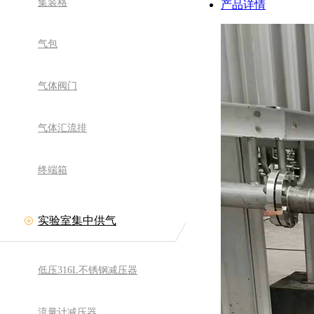
集装格
产品详情
气包
气体阀门
气体汇流排
终端箱
实验室集中供气
低压316L不锈钢减压器
流量计减压器