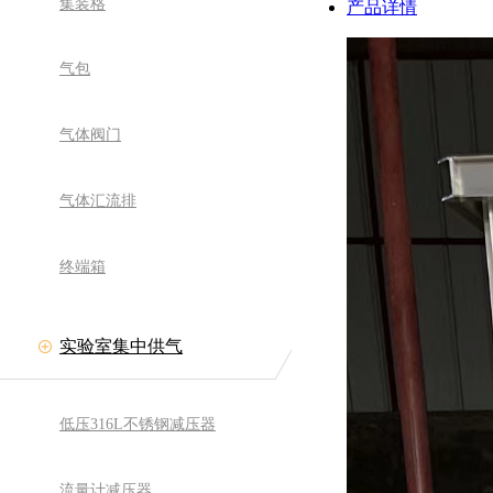
集装格
产品详情
气包
气体阀门
气体汇流排
终端箱
实验室集中供气
低压316L不锈钢减压器
流量计减压器