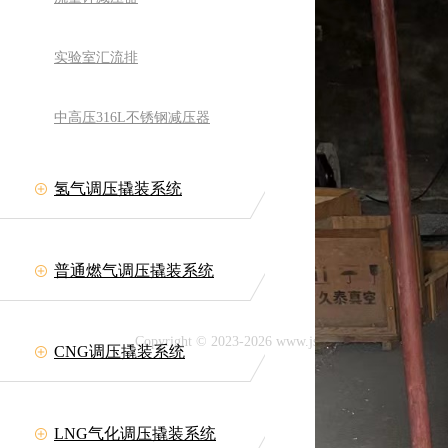
实验室汇流排
中高压316L不锈钢减压器
氢气调压撬装系统
备有限公司
网址:www.jszllt.com
11708
普通燃气调压撬装系统
延陵古镇
Copyright © 2023-2026 www.jszllt.com All rig
CNG调压撬装系统
技术支持：
LNG气化调压撬装系统