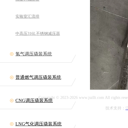
实验室汇流排
中高压316L不锈钢减压器
氢气调压撬装系统
备有限公司
网址:www.jszllt.com
11708
普通燃气调压撬装系统
延陵古镇
Copyright © 2023-2026 www.jszllt.com All rig
CNG调压撬装系统
技术支持：
LNG气化调压撬装系统