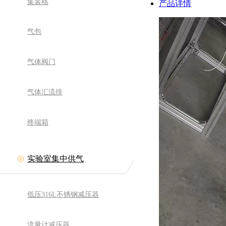
集装格
产品详情
气包
气体阀门
气体汇流排
终端箱
实验室集中供气
低压316L不锈钢减压器
流量计减压器