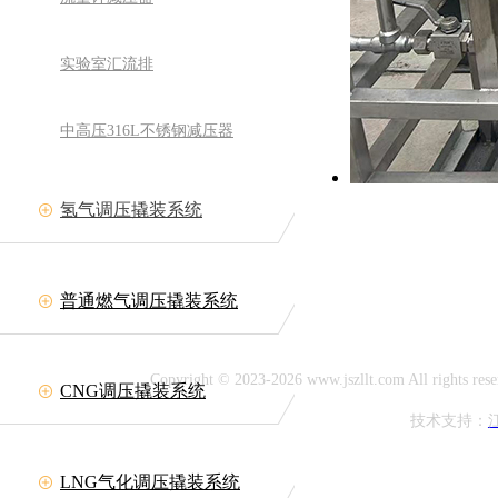
实验室汇流排
中高压316L不锈钢减压器
氢气调压撬装系统
备有限公司
网址:www.jszllt.com
11708
普通燃气调压撬装系统
延陵古镇
Copyright © 2023-2026 www.jszllt.com All rig
CNG调压撬装系统
技术支持：
LNG气化调压撬装系统