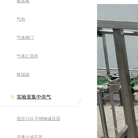
集装格
气包
气体阀门
气体汇流排
终端箱
实验室集中供气
低压316L不锈钢减压器
流量计减压器